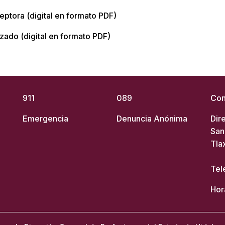
ptora (digital en formato PDF)
izado (digital en formato PDF)
911
089
Con
Emergencia
Denuncia Anónima
Dir
San
Tla
Tel
Hor